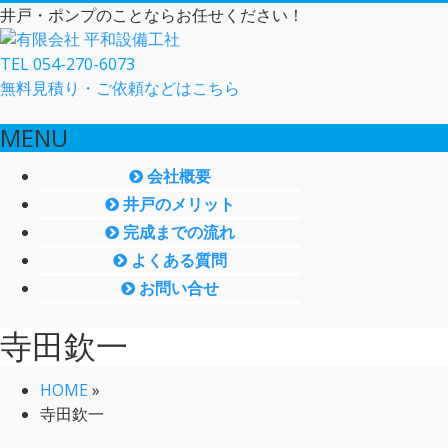
井戸・ポンプのことならお任せください！
TEL 054-270-6073
無料見積り・ご依頼などはこちら
MENU
メ
会社概要
ニ
井戸のメリット
ュ
完成までの流れ
ー
よくある質問
を
お問い合せ
飛
ば
寺田欽一
す
HOME
»
寺田欽一