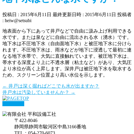
投稿日 : 2015年6月11日
最終更新日時 : 2015年6月11日
投稿者
:
heiw@setsubi
地表面から下にあって井戸などで自由に汲み上げ利用できる
水です。または泉などに自由に流出される水（湧水）です。
地下水は不圧地下水（自由面地下水）と被圧地下水に分けら
れます。不圧地下水は、雨水などが地下に浸透して最初に連
なる地下水帯で、大気に直接触れています。被圧地下水は、
帯水する深度より上に不透水層（粘土など）があり、大気圧
より水位が高く上昇します。深井戸は被圧地下水を取水する
ため、スクリーン位置より高い水位を示します。
←
井戸は深く掘ればどこでも水が出ますか？
井戸水は汚染していませんか？
→
PAGETOP
〒422-8046
静岡県静岡市駿河区中島3166番地
TEL：054-270-6073